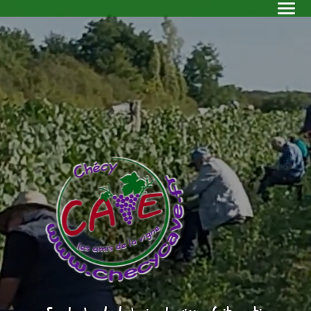
Notre association
Nos vins
Le vignoble orléanais
Sur notre agenda
Le salon des vins
Les exposants 2026
Nous contacter
Quitter
Association CAVE d